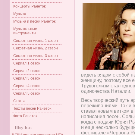
Концерты Ранеток
Музыка
Музыка и песни Ранеток
Музыкальные
инструменты
Секретная жизнь. 1 сезон
Секретная жизнь. 2 сезон
Секретная жизнь. 3 сезон
Сериал 1 сезон
Сериал 2 сезон
видеть рядом с собой н
Сериал 3 сезон
женщину, поэтому все 
Трудоголизм стал однов
Сериал 4 сезон
одиночества Наталии.
Сериал 5 сезон
Весь творческий путь а
Статьи
переживаниями. Так и 
Тексты песен Ранеток
ставал новым витком в 
Фото Ранеток
написания песен. Сольн
когда с подачи Юрия Р
и еще несколько будущи
Шоу-Биз
фестивале «Червона Ру
В США вручили кинопремии MTV