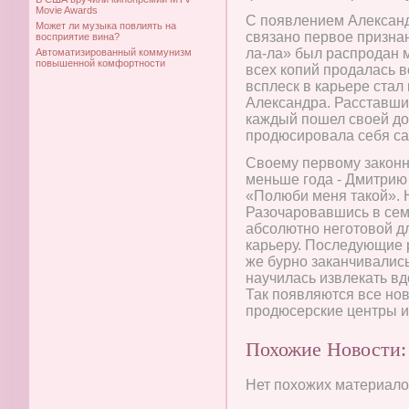
Movie Awards
С появлением Александ
Может ли музыка повлиять на
связано первое призна
восприятие вина?
ла-ла» был распродан 
Автоматизированный коммунизм
повышенной комфортности
всех копий продалась 
всплеск в карьере ста
Александра. Расставшис
каждый пошел своей до
продюсировала себя са
Своему первому законн
меньше года - Дмитрию
«Полюби меня такой». Но
Разочаровавшись в сем
абсолютно неготовой д
карьеру. Последующие 
же бурно заканчивалис
научилась извлекать вд
Так появляются все но
продюсерские центры и
Похожие Новости:
Нет похожих материалов