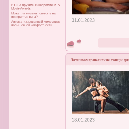
В США вручили кинопремии MTV
Movie Awards
Может ли музыка повлиять на
восприятие вина?
31.01.2023
Автоматизированный коммунизм
повышенной комфортности
Латиноамериканские танцы дл
18.01.2023