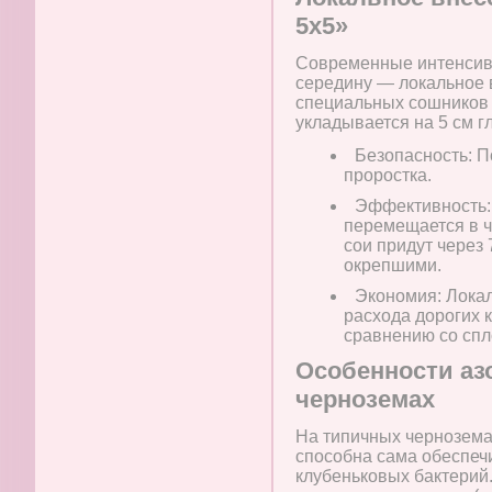
5х5»
Современные интенсив
середину — локальное 
специальных сошников 
укладывается на 5 см гл
Безопасность: П
проростка.
Эффективность: 
перемещается в ч
сои придут через 
окрепшими.
Экономия: Локал
расхода дорогих 
сравнению со сп
Особенности аз
черноземах
На типичных чернозема
способна сама обеспечи
клубеньковых бактерий