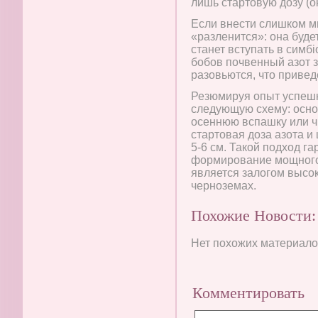
лишь стартовую дозу (око
Если внести слишком мно
«разленится»: она буде
станет вступать в симбі
бобов почвенный азот за
разовьются, что привед
Резюмируя опыт успешн
следующую схему: осно
осеннюю вспашку или чи
стартовая доза азота и
5-6 см. Такой подход г
формирование мощного
является залогом высо
черноземах.
Похожие Новости:
Нет похожих материалов
Комментировать