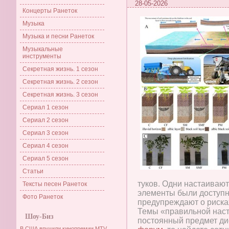
28-05-2026
Концерты Ранеток
Музыка
Музыка и песни Ранеток
Музыкальные
инструменты
Секретная жизнь. 1 сезон
Секретная жизнь. 2 сезон
Секретная жизнь. 3 сезон
Сериал 1 сезон
Сериал 2 сезон
Сериал 3 сезон
Сериал 4 сезон
Сериал 5 сезон
Статьи
туков. Одни настаивают
Тексты песен Ранеток
элементы были доступн
Фото Ранеток
предупреждают о рисках
Темы «правильной наст
Шоу-Биз
постоянный предмет ди
В США вручили кинопремии MTV