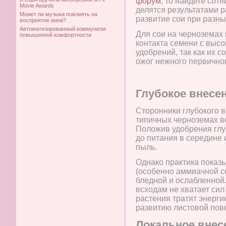
форум
, то найдете сот
Movie Awards
делятся результатами р
Может ли музыка повлиять на
развитие сои при разны
восприятие вина?
Автоматизированный коммунизм
Для сои на черноземах 
повышенной комфортности
контакта семени с выс
удобрений, так как их 
ожог нежного первично
Глубокое внесени
Сторонники глубокого в
типичных черноземах ве
Положив удобрения глу
до питания в середине 
пыль.
Однако практика показы
(особенно аммиачной се
бледной и ослабленной.
всходам не хватает сил
растения тратят энерги
развитию листовой пове
Локальное внес