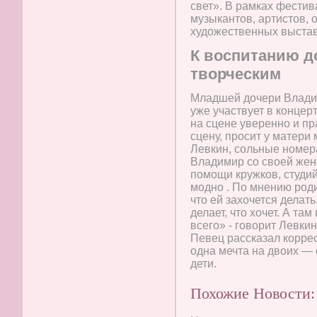
свет». В рамках фестив
музыкантов, артистов,
художественных выстав
К воспитанию д
творческим
Младшей дочери Владим
уже участвует в концер
на сцене уверенно и пр
сцену, просит у матери 
Левкин, сольные номер
Владимир со своей жен
помощи кружков, студий
модно . По мнению роди
что ей захочется делать
делает, что хочет. А т
всего» - говорит Левкин
Певец рассказал коррес
одна мечта на двоих — 
дети.
Похожие Новости: