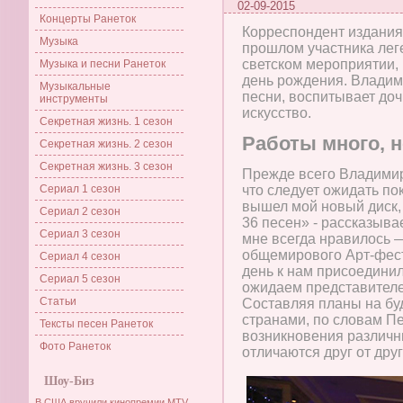
02-09-2015
Концерты Ранеток
Корреспондент издания 
Музыка
прошлом участника лег
светском мероприятии, 
Музыка и песни Ранеток
день рождения. Владим
Музыкальные
песни, воспитывает доч
инструменты
искусство.
Секретная жизнь. 1 сезон
Работы много, н
Секретная жизнь. 2 сезон
Секретная жизнь. 3 сезон
Прежде всего Владимиру
Сериал 1 сезон
что следует ожидать п
вышел мой новый диск, 
Сериал 2 сезон
36 песен» - рассказыва
Сериал 3 сезон
мне всегда нравилось 
общемирового Арт-фес
Сериал 4 сезон
день к нам присоединил
Сериал 5 сезон
ожидаем представителей
Статьи
Составляя планы на бу
странами, по словам П
Тексты песен Ранеток
возникновения различн
Фото Ранеток
отличаются друг от друг
Шоу-Биз
В США вручили кинопремии MTV