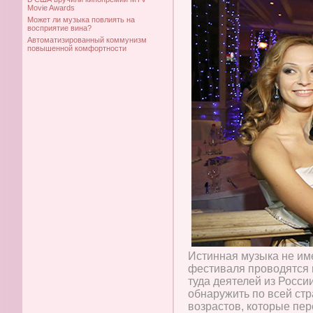
Movie Awards
Может ли музыка повлиять на
восприятие вина?
Автоматизированный коммунизм
повышенной комфортности
Истинная музыка не име
фестиваля проводятся 
туда деятелей из Росси
обнаружить по всей ст
возрастов, которые пер