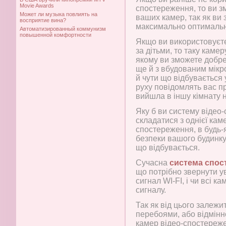
Movie Awards
спостереження, то ви з
Может ли музыка повлиять на
ваших камер, так як ви 
восприятие вина?
максимально оптимальн
Автоматизированный коммунизм
повышенной комфортности
Якщо ви використовуєт
за дітьми, то таку каме
якому ви зможете добр
ще й з вбудованим мікро
й чути що відбувається 
руху повідомлять вас п
вийшла в іншу кімнату на
Яку б ви систему відео
складатися з однієї кам
спостереження, в будь-
безпеки вашого будинку
що відбувається.
Сучасна
система спос
що потрібно звернути ув
сигнал WI-FI, і чи всі 
сигналу.
Так як від цього залежи
перебоями, або відмінн
камер відео-спостереже