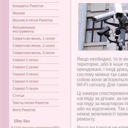
Концерты Ранеток
Музыка
Музыка и песни Ранеток
Музыкальные
инструменты
Секретная жизнь. 1 сезон
Секретная жизнь. 2 сезон
Секретная жизнь. 3 сезон
Якщо необхідно, то їх 
Сериал 1 сезон
територію, або в інше 
Сериал 2 сезон
орендовані, і іноді дов
систему можна так само 
Сериал 3 сезон
собою вони зв'язуються
Сериал 4 сезон
WI-FI сигналу. Для таки
Сериал 5 сезон
Ці камери спостережен
Статьи
нагляду за дітьми, за 
Тексты песен Ранеток
нагляду за квартирою пі
або на відпочинок. Так 
Фото Ранеток
немає можливості прове
ремонту.
Шоу-Биз
Якщо ви раніше не кор
В США вручили кинопремии MTV