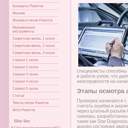
Концерты Ранеток
Музыка
Музыка и песни Ранеток
Музыкальные
инструменты
Секретная жизнь. 1 сезон
Секретная жизнь. 2 сезон
Секретная жизнь. 3 сезон
Сериал 1 сезон
Сериал 2 сезон
специалисты способны 
Сериал 3 сезон
в работе узлов, что да
неисправности на нача
Сериал 4 сезон
Сериал 5 сезон
Этапы осмотра 
Статьи
Проверка начинается с
Тексты песен Ранеток
считать ошибки и анали
Фото Ранеток
через штатный разъём 
сканеры, разработанны
Шоу-Биз
такие как Star Diagnos
анализ состояния двига
В США вручили кинопремии MTV