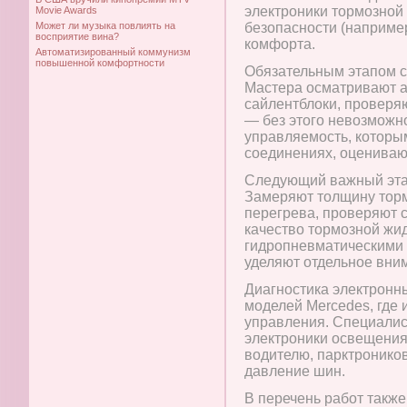
электроники тормозной
Movie Awards
Может ли музыка повлиять на
безопасности (наприме
восприятие вина?
комфорта.
Автоматизированный коммунизм
повышенной комфортности
Обязательным этапом с
Мастера осматривают а
сайлентблоки, проверяю
— без этого невозможно
управляемость, которы
соединениях, оценивают
Следующий важный эта
Замеряют толщину торм
перегрева, проверяют 
качество тормозной жи
гидропневматическими 
уделяют отдельное вним
Диагностика электронн
моделей Mercedes, где 
управления. Специалис
электроники освещения
водителю, парктроников
давление шин.
В перечень работ такж