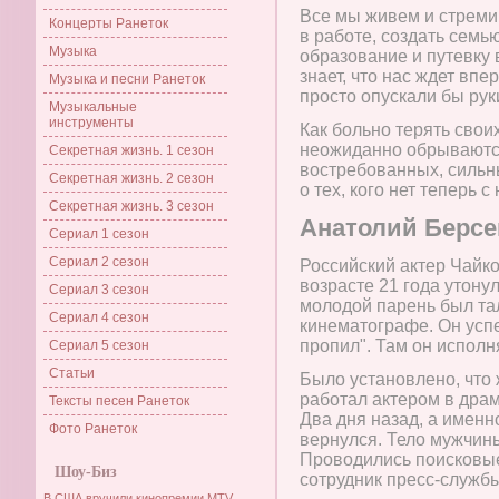
Все мы живем и стреми
Концерты Ранеток
в работе, создать семь
Музыка
образование и путевку 
знает, что нас ждет впе
Музыка и песни Ранеток
просто опускали бы рук
Музыкальные
инструменты
Как больно терять свои
неожиданно обрываются
Секретная жизнь. 1 сезон
востребованных, сильн
Секретная жизнь. 2 сезон
о тех, кого нет теперь с
Секретная жизнь. 3 сезон
Анатолий Берсе
Сериал 1 сезон
Сериал 2 сезон
Российский актер Чайко
возрасте 21 года утонул
Сериал 3 сезон
молодой парень был та
Сериал 4 сезон
кинематографе. Он успе
пропил". Там он исполн
Сериал 5 сезон
Статьи
Было установлено, что 
работал актером в драм
Тексты песен Ранеток
Два дня назад, а именн
Фото Ранеток
вернулся. Тело мужчин
Проводились поисковые
Шоу-Биз
сотрудник пресс-служб
В США вручили кинопремии MTV