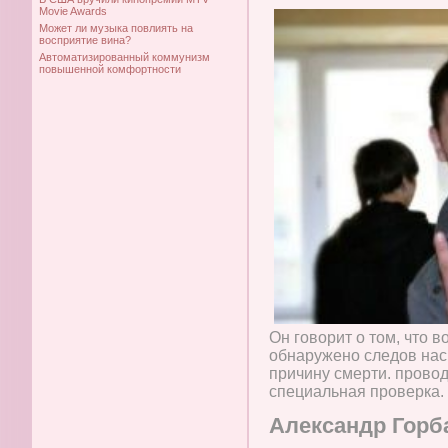
Movie Awards
Может ли музыка повлиять на
восприятие вина?
Автоматизированный коммунизм
повышенной комфортности
Он говорит о том, что 
обнаружено следов наси
причину смерти. провод
специальная проверка.
Александр Горб