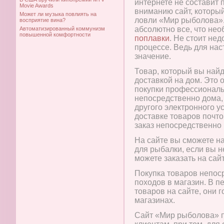
интернете не составит
Movie Awards
вниманию сайт, которы
Может ли музыка повлиять на
ловли «Мир рыболова».
восприятие вина?
абсолютно все, что нео
Автоматизированный коммунизм
повышенной комфортности
поплавки
. Не стоит не
процессе. Ведь для на
значение.
Товар, который вы найд
доставкой на дом. Это 
покупки профессиональ
непосредственно дома, 
другого электронного у
доставке товаров почто
заказ непосредственно 
На сайте вы сможете н
для рыбалки, если вы н
можете заказать на сай
Покупка товаров непос
походов в магазин. В 
товаров на сайте, они 
магазинах.
Сайт «Мир рыболова» п