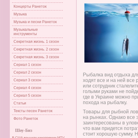
Концерты Ранеток
Музыка
Музыка и песни Ранеток
Музыкальные
инструменты
Секретная жизнь. 1 сезон
Секретная жизнь. 2 сезон
Секретная жизнь. 3 сезон
Сериал 1 сезон
Сериал 2 сезон
Рыбалка вид отдыха дл
ходят все и на ней все 
Сериал 3 сезон
или сотрудник сталелит
Сериал 4 сезон
голыми руками не пойде
Сериал 5 сезон
где в Украине можно п
похода на рыбалку.
Статьи
Тексты песен Ранеток
Товары для рыбной лов
на рынках. Однако все 
Фото Ранеток
заинтересованы в улове
что вам придется потра
Шоу-Биз
стоит хорошую сумму. 
В США вручили кинопремии MTV