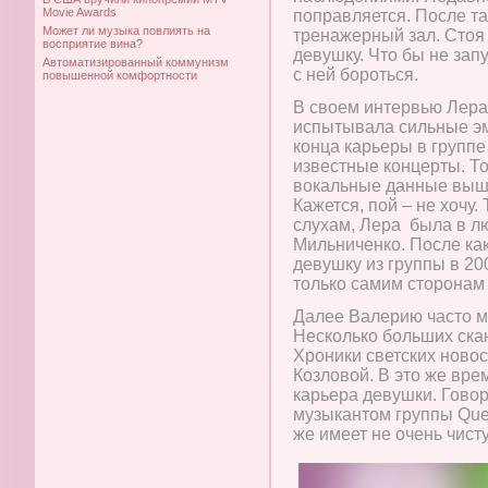
Movie Awards
поправляется. После та
Может ли музыка повлиять на
тренажерный зал. Стоя
восприятие вина?
девушку. Что бы не зап
Автоматизированный коммунизм
с ней бороться.
повышенной комфортности
В своем интервью Лера
испытывала сильные эм
конца карьеры в группе
известные концерты. То
вокальные данные выше
Кажется, пой – не хочу
слухам, Лера была в л
Мильниченко. После как
девушку из группы в 20
только самим сторонам
Далее Валерию часто м
Несколько больших скан
Хроники светских ново
Козловой. В это же вр
карьера девушки. Говор
музыкантом группы Ques
же имеет не очень чист