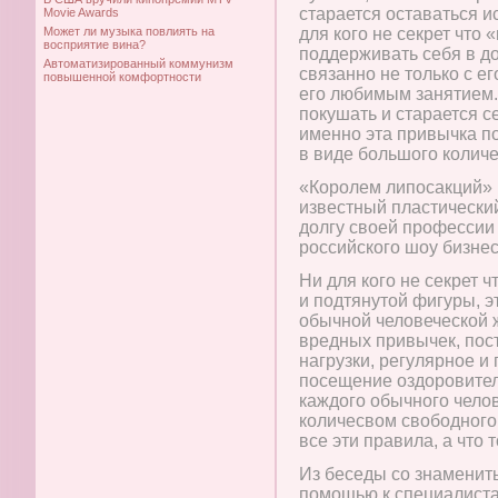
старается оставаться 
Movie Awards
Может ли музыка повлиять на
для кого не секрет что
восприятие вина?
поддерживать себя в д
Автоматизированный коммунизм
связанно не только с е
повышенной комфортности
его любимым занятием. 
покушать и старается се
именно эта привычка п
в виде большого количе
«Королем липосакций» 
известный пластический
долгу своей профессии
российского шоу бизнес
Ни для кого не секрет 
и подтянутой фигуры, э
обычной человеческой 
вредных привычек, пос
нагрузки, регулярное и
посещение оздоровитель
каждого обычного чело
количесвом свободного
все эти правила, а что т
Из беседы со знамениты
помощью к специалиста