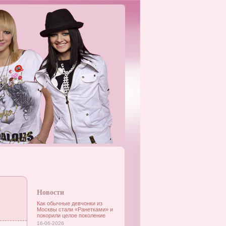
Новости
Как обычные девчонки из
Москвы стали «Ранетками» и
покорили целое поколение
16-06-2026