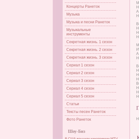
М
Концерты Ранеток
Н
А
Музыка
Н
Музыка и песни Ранеток
В
Н
Музыкальные
Н
инструменты
Н
Секретная жизнь. 1 сезон
М
И
Секретная жизнь. 2 сезон
А
Секретная жизнь. 3 сезон
Н
Сериал 1 сезон
В
Н
Сериал 2 сезон
Н
Н
Сериал 3 сезон
В
Н
Сериал 4 сезон
Н
Сериал 5 сезон
Н
Статьи
Тексты песен Ранеток
Н
Фото Ранеток
Шоу-Биз
В США вручили кинопремии MTV