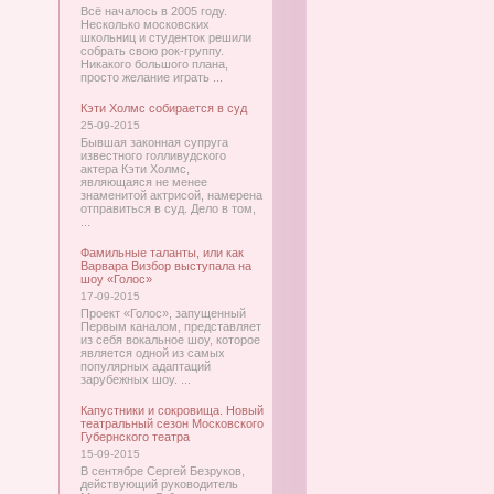
Всё началось в 2005 году.
Несколько московских
школьниц и студенток решили
собрать свою рок-группу.
Никакого большого плана,
просто желание играть ...
Кэти Холмс собирается в суд
25-09-2015
Бывшая законная супруга
известного голливудского
актера Кэти Холмс,
являющаяся не менее
знаменитой актрисой, намерена
отправиться в суд. Дело в том,
...
Фамильные таланты, или как
Варвара Визбор выступала на
шоу «Голос»
17-09-2015
Проект «Голос», запущенный
Первым каналом, представляет
из себя вокальное шоу, которое
является одной из самых
популярных адаптаций
зарубежных шоу. ...
Капустники и сокровища. Новый
театральный сезон Московского
Губернского театра
15-09-2015
В сентябре Сергей Безруков,
действующий руководитель