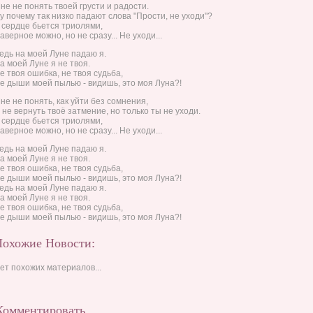
не не понять твоей грусти и радости.
у почему так низко падают слова "Прости, не уходи"?
 сердце бьется триолями,
аверное можно, но не сразу... Не уходи...
едь на моей Луне падаю я.
а моей Луне я не твоя.
е твоя ошибка, не твоя судьба,
е дыши моей пылью - видишь, это моя Луна?!
не не понять, как уйти без сомнения,
 не вернуть твоё затмение, но только ты не уходи.
 сердце бьется триолями,
аверное можно, но не сразу... Не уходи...
едь на моей Луне падаю я.
а моей Луне я не твоя.
е твоя ошибка, не твоя судьба,
е дыши моей пылью - видишь, это моя Луна?!
едь на моей Луне падаю я.
а моей Луне я не твоя.
е твоя ошибка, не твоя судьба,
е дыши моей пылью - видишь, это моя Луна?!
Похожие Новости:
ет похожих материалов...
Комментировать