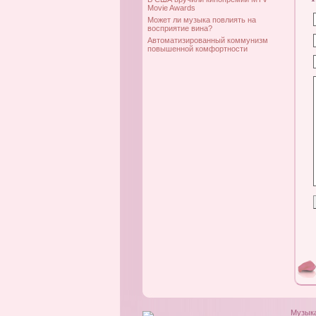
Movie Awards
Может ли музыка повлиять на
восприятие вина?
Автоматизированный коммунизм
повышенной комфортности
Музык