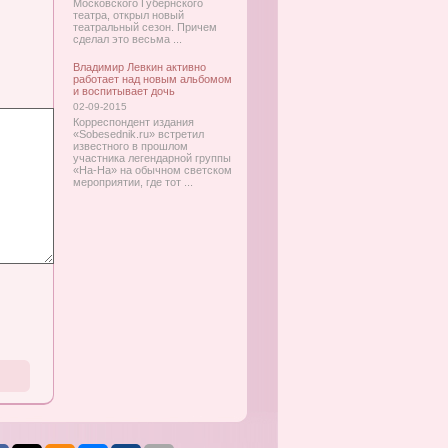
Московского Губернского
театра, открыл новый
театральный сезон. Причем
сделал это весьма ...
Владимир Левкин активно
работает над новым альбомом
и воспитывает дочь
02-09-2015
Корреспондент издания
«Sobesednik.ru» встретил
известного в прошлом
участника легендарной группы
«На-На» на обычном светском
мероприятии, где тот ...