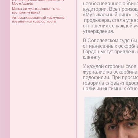
необоснованное обвин
Movie Awards
аудитории. Все произо
Может ли музыка повлиять на
восприятие вина?
«Музыкальный ринг». К
Автоматизированный коммунизм
продюсера, стала утве
повышенной комфортности
отношениях с каждой у
утверждения.
В Совеловском суде бы
от нанесенных оскорбле
Гордон могут привлечь 
клевету
У каждой стороны своя 
журналистка оскорбила 
педофилии. При просмо
говорила слова «педоф
наличии интимных отно