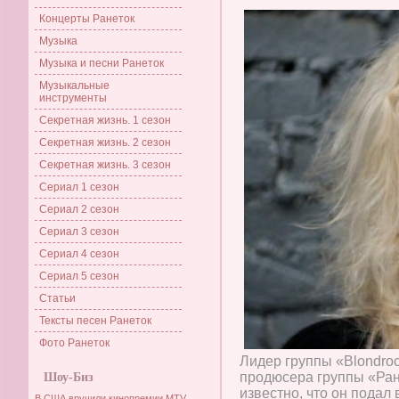
Концерты Ранеток
Музыка
Музыка и песни Ранеток
Музыкальные
инструменты
Секретная жизнь. 1 сезон
Секретная жизнь. 2 сезон
Секретная жизнь. 3 сезон
Сериал 1 сезон
Сериал 2 сезон
Сериал 3 сезон
Сериал 4 сезон
Сериал 5 сезон
Статьи
Тексты песен Ранеток
Фото Ранеток
Лидер группы «Blondroc
продюсера группы «Ран
Шоу-Биз
известно, что он подал 
В США вручили кинопремии MTV