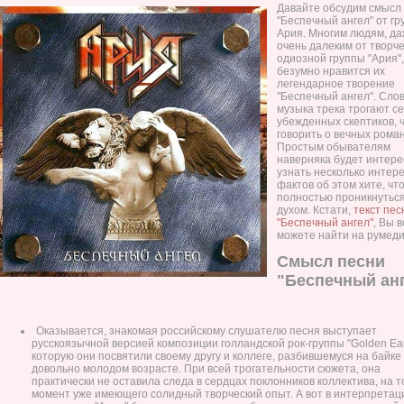
Давайте обсудим смысл
"Беспечный ангел" от г
Ария. Многим людям, д
очень далеким от творч
одиозной группы "Ария",
безумно нравится их
легендарное творение
"Беспечный ангел". Слов
музыка трека трогают с
убежденных скептиков, 
говорить о вечных роман
Простым обывателям
наверняка будет интере
узнать несколько интер
фактов об этом хите, чт
полностью проникнуться
духом. Кстати,
текст пес
"Беспечный ангел"
, Вы в
можете найти на румеди
Смысл песни
"Беспечный ан
Оказывается, знакомая российскому слушателю песня выступает
русскоязычной версией композиции голландской рок-группы "Golden Ear
которую они посвятили своему другу и коллеге, разбившемуся на байке 
довольно молодом возрасте. При всей трогательности сюжета, она
практически не оставила следа в сердцах поклонников коллектива, на т
момент уже имеющего солидный творческий опыт. А вот в интерпретац