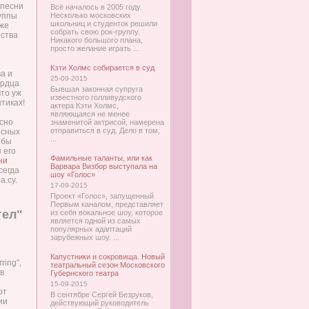
 песни
Всё началось в 2005 году.
руппы
Несколько московских
школьниц и студенток решили
аже
собрать свою рок-группу.
ества
Никакого большого плана,
просто желание играть ...
Кэти Холмс собирается в суд
а и
25-09-2015
ердца
Бывшая законная супруга
что уж
известного голливудского
тиках!
актера Кэти Холмс,
являющаяся не менее
сно
знаменитой актрисой, намерена
отправиться в суд. Дело в том,
есных
...
обы
 его
Фамильные таланты, или как
ни
Варвара Визбор выступала на
сегда
шоу «Голос»
а.су.
17-09-2015
Проект «Голос», запущенный
Первым каналом, представляет
гел"
из себя вокальное шоу, которое
является одной из самых
популярных адаптаций
зарубежных шоу. ...
Капустники и сокровища. Новый
ring",
театральный сезон Московского
в
Губернского театра
15-09-2015
от
В сентябре Сергей Безруков,
ии
действующий руководитель