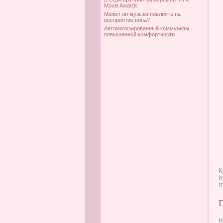
Movie Awards
Может ли музыка повлиять на
восприятие вина?
Автоматизированный коммунизм
повышенной комфортности
К
и
г
Н