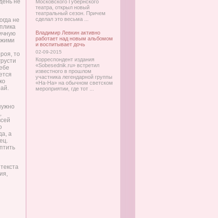
день не
Московского Губернского
театра, открыл новый
театральный сезон. Причем
сделал это весьма ...
огда не
еплика
Владимир Левкин активно
личную
работает над новым альбомом
ожими
и воспитывает дочь
02-09-2015
роя, то
Корреспондент издания
грусти
«Sobesednik.ru» встретил
себе
известного в прошлом
чется
участника легендарной группы
ко
«На-На» на обычном светском
ай.
мероприятии, где тот ...
нужно
,
всей
о
а, а
ец.
оптить
текста
ия,