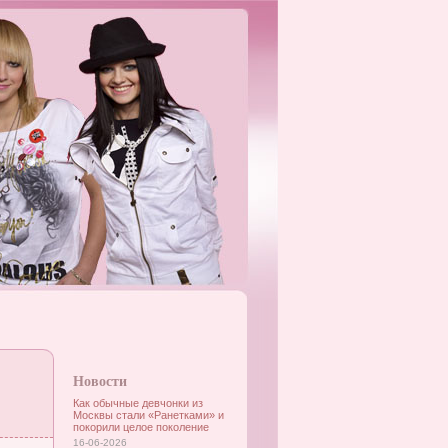
Новости
Как обычные девчонки из
Москвы стали «Ранетками» и
покорили целое поколение
16-06-2026