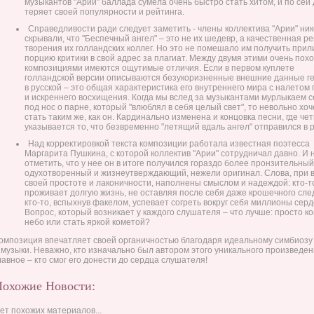
музыкантов "Арии" баллада сумела очень быстро стать хитом, и по сей 
теряет своей популярности и рейтинга.
Справедливости ради следует заметить - члены коллектива "Арии" ник
скрывали, что "Беспечный ангел" – это не их шедевр, а качественная р
творения их голландских коллег. Но это не помешало им получить при
порцию критики в свой адрес за плагиат. Между двумя этими очень пох
композициями имеются ощутимые отличия. Если в первом куплете
голландской версии описываются безукоризненные внешние данные ге
в русской – это общая характеристика его внутреннего мира с налетом 
и искреннего восхищения. Когда мы вслед за музыкантами мурлыкаем 
под нос о парне, который "влюблял в себя целый свет", то невольно хо
стать таким же, как он. Кардинально изменена и концовка песни, где чет
указывается то, что безвременно "летящий вдаль ангел" отправился в р
Над корректировкой текста композиции работала известная поэтесса
Маргарита Пушкина, с которой коллектив "Арии" сотрудничал давно. И 
отметить, что у нее он в итоге получился гораздо более пронзительный
одухотворенный и жизнеутверждающий, нежели оригинал. Слова, при 
своей простоте и лаконичности, наполнены смыслом и надеждой: кто-т
проживает долгую жизнь, не оставляя после себя даже крошечного след
кто-то, вспыхнув факелом, успевает согреть вокруг себя миллионы серд
Вопрос, который возникает у каждого слушателя – что лучше: просто к
небо или стать яркой кометой?
омпозиция впечатляет своей органичностью благодаря идеальному симбиозу 
 музыки. Неважно, кто изначально был автором этого уникального произведен
лавное – кто смог его донести до сердца слушателя!
Похожие Новости:
ет похожих материалов...