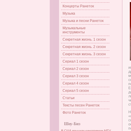
Концерты Ранеток
Музыка
Музыка и песни Ранеток
Музыкальные
инструменты
Секретная жизнь. 1 сезон
Секретная жизнь. 2 сезон
Секретная жизнь. 3 сезон
Сериал 1 сезон
и
Сериал 2 сезон
д
м
Сериал 3 сезон
с
Сериал 4 сезон
п
Е
Сериал 5 сезон
д
л
Статьи
ч
с
Тексты песен Ранеток
Н
Фото Ранеток
«
с
Шоу-Биз
о
п
В США вручили кинопремии MTV