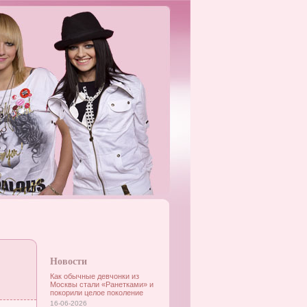
Новости
Как обычные девчонки из
Москвы стали «Ранетками» и
покорили целое поколение
16-06-2026