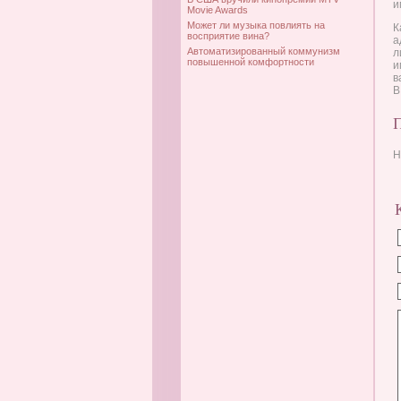
и
Movie Awards
Может ли музыка повлиять на
К
восприятие вина?
а
Автоматизированный коммунизм
л
повышенной комфортности
и
в
В
Н