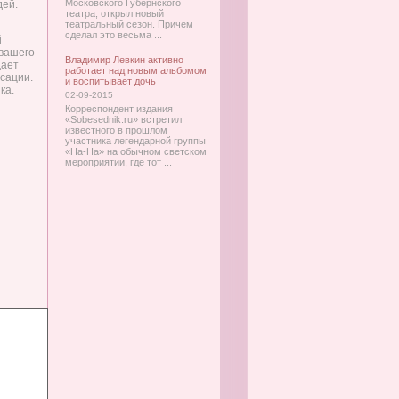
Московского Губернского
дей.
театра, открыл новый
театральный сезон. Причем
сделал это весьма ...
й
 вашего
Владимир Левкин активно
дает
работает над новым альбомом
сации.
и воспитывает дочь
ка.
02-09-2015
Корреспондент издания
«Sobesednik.ru» встретил
известного в прошлом
участника легендарной группы
«На-На» на обычном светском
мероприятии, где тот ...