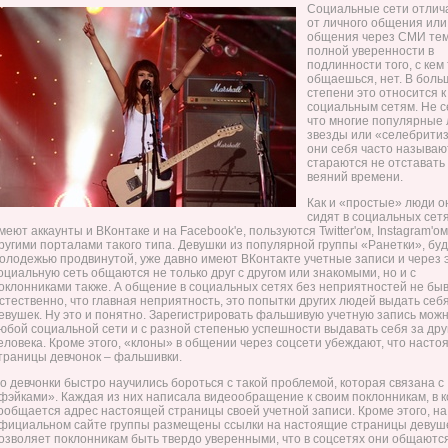
Социальные сети отлич
от личного общения или
общения через СМИ тем
полной уверенности в
подлинности того, с кем
общаешься, нет. В боль
степени это относится к
социальным сетям. Не с
что многие популярные 
звезды или «селебритиз
они себя часто называю
стараются не отставать
веяний времени.
Как и «простые» люди о
сидят в социальных сетя
меют аккаунты и ВКонтаке и на Facebook'е, пользуются Twitter'ом, Instagram'ом
ругими порталами такого типа. Девушки из популярной группы «Ранетки», бу
олодежью продвинутой, уже давно имеют ВКонтакте учетные записи и через 
оциальную сеть общаются не только друг с другом или знакомыми, но и с
оклонниками также. А общение в социальных сетях без неприятностей не быв
стественно, что главная неприятность, это попытки других людей выдать себя
евушек. Ну это и понятно. Зарегистрировать фальшивую учетную запись можн
юбой социальной сети и с разной степенью успешности выдавать себя за дру
еловека. Кроме этого, «клоны» в общении через соцсети убеждают, что наст
траницы девчонок – фальшивки.
о девчонки быстро научились бороться с такой проблемой, которая связана с
фэйками». Каждая из них написала видеообращение к своим поклонникам, в 
ообщается адрес настоящей страницы своей учетной записи. Кроме этого, на
фициальном сайте группы размещены ссылки на настоящие страницы девуше
озволяет поклонникам быть твердо уверенными, что в соцсетях они общаютс