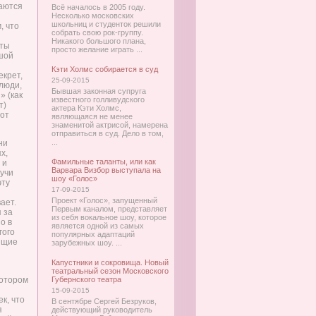
аются
Всё началось в 2005 году.
Несколько московских
школьниц и студенток решили
, что
собрать свою рок-группу.
Никакого большого плана,
 ты
просто желание играть ...
шой
Кэти Холмс собирается в суд
екрет,
25-09-2015
люди,
Бывшая законная супруга
» (как
известного голливудского
т)
актера Кэти Холмс,
 от
являющаяся не менее
знаменитой актрисой, намерена
отправиться в суд. Дело в том,
...
ни
х,
Фамильные таланты, или как
 и
Варвара Визбор выступала на
дучи
шоу «Голос»
эту
17-09-2015
Проект «Голос», запущенный
ает.
Первым каналом, представляет
 за
из себя вокальное шоу, которое
о в
является одной из самых
гого
популярных адаптаций
оящие
зарубежных шоу. ...
Капустники и сокровища. Новый
театральный сезон Московского
котором
Губернского театра
15-09-2015
к, что
В сентябре Сергей Безруков,
я
действующий руководитель