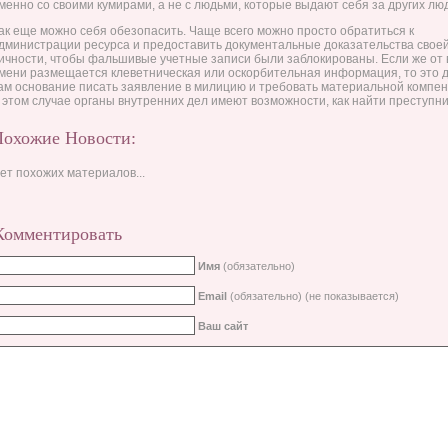
менно со своими кумирами, а не с людьми, которые выдают себя за других лю
ак еще можно себя обезопасить. Чаще всего можно просто обратиться к
дминистрации ресурса и предоставить документальные доказательства свое
ичности, чтобы фальшивые учетные записи были заблокированы. Если же от
мени размещается клеветническая или оскорбительная информация, то это 
ам основание писать заявление в милицию и требовать материальной компен
 этом случае органы внутренних дел имеют возможности, как найти преступни
Похожие Новости:
ет похожих материалов...
Комментировать
Имя
(обязательно)
Email
(обязательно) (не показывается)
Ваш сайт