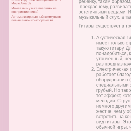
ребенку, таким образом
Movie Awards
прекрасному, развивать
Может ли музыка повлиять на
эстетичными вещами. Иг
восприятие вина?
музыкальный слух, а та
Автоматизированный коммунизм
повышенной комфортности
Гитары существует в тр
Акустическая ги
имеет только с
такую гитару. Д
понадобиться, 
утонченный, неж
раз предназнач
Электрическая г
работает благо
оборудованию (
специальными э
грубый. Но так 
тот эффект, ко
мелодии. Струн
немного другим
жестче, чем у 
встретить на к
вид гитары. Эт
обычной игры, ч