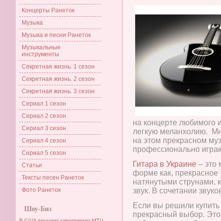
Концерты Ранеток
Музыка
Музыка и песни Ранеток
Музыкальные
инструменты
Секретная жизнь. 1 сезон
Секретная жизнь. 2 сезон
Секретная жизнь. 3 сезон
Сериал 1 сезон
Сериал 2 сезон
на концерте любимого и
Сериал 3 сезон
легкую меланхолию. Мн
на этом прекрасном му
Сериал 4 сезон
профессионально играю
Сериал 5 сезон
Гитара в Украине
– это 
Статьи
форме как, прекрасное
Тексты песен Ранеток
натянутыми струнами, к
Фото Ранеток
звук. В сочетании звук
Если вы решили купить 
Шоу-Биз
прекрасный выбор. Это
В США вручили кинопремии MTV