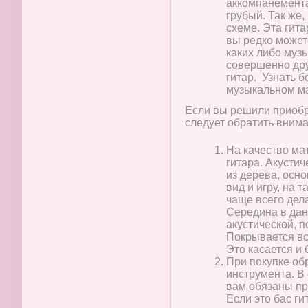
аккомпанемента
грубый. Так же,
схеме. Эта гит
вы редко можете
каких либо муз
совершенно др
гитар. Узнать 
музыкальном ма
Если вы решили приобре
следует обратить внима
На качество ма
гитара. Акусти
из дерева, осн
вид и игру, на 
чаще всего дел
Середина в дан
акустической, п
Покрывается в
Это касается и 
При покупке об
инструмента. В
вам обязаны пр
Если это бас г