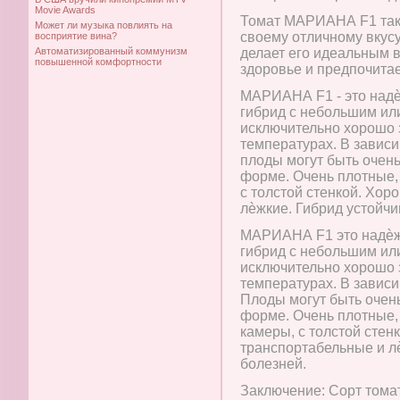
Movie Awards
Томат МАРИАНА F1 такж
Может ли музыка повлиять на
своему отличному вкусу
восприятие вина?
Автоматизированный коммунизм
делает его идеальным в
повышенной комфортности
здоровье и предпочитае
МАРИАНА F1 - это над
гибрид с небольшим ил
исключительно хорошо
температурах. В зависи
плоды могут быть очен
форме. Очень плотные,
с толстой стенкой. Хо
лѐжкие. Гибрид устойчи
МАРИАНА F1 это надѐж
гибрид с небольшим ил
исключительно хорошо
температурах. В зависи
Плоды могут быть очен
форме. Очень плотные,
камеры, с толстой сте
транспортабельные и лѐ
болезней.
Заключение: Сорт том