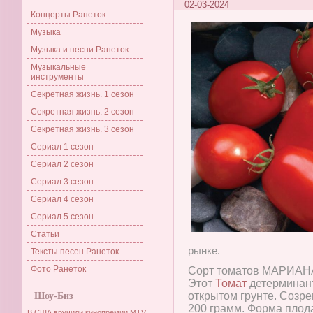
02-03-2024
Концерты Ранеток
Музыка
Музыка и песни Ранеток
Музыкальные
инструменты
Секретная жизнь. 1 сезон
Секретная жизнь. 2 сезон
Секретная жизнь. 3 сезон
Сериал 1 сезон
Сериал 2 сезон
Сериал 3 сезон
Сериал 4 сезон
Сериал 5 сезон
Статьи
рынке.
Тексты песен Ранеток
Фото Ранеток
Сорт томатов МАРИАНА 
Этот
Томат
детерминант
открытом грунте. Созрев
Шоу-Биз
200 грамм. Форма плода
В США вручили кинопремии MTV