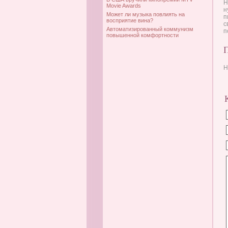
Н
Movie Awards
н
Может ли музыка повлиять на
п
восприятие вина?
с
Автоматизированный коммунизм
п
повышенной комфортности
Н