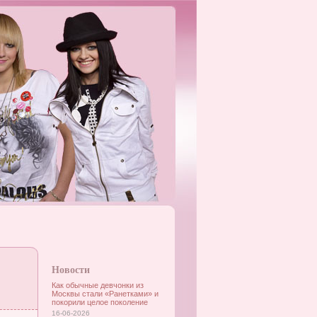
Новости
Как обычные девчонки из
Москвы стали «Ранетками» и
покорили целое поколение
16-06-2026