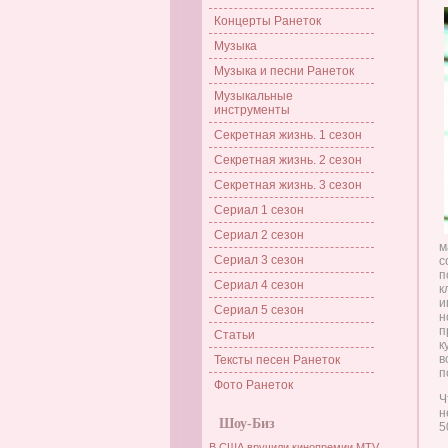
Концерты Ранеток
Музыка
Музыка и песни Ранеток
Музыкальные
инструменты
Секретная жизнь. 1 сезон
Секретная жизнь. 2 сезон
Секретная жизнь. 3 сезон
Сериал 1 сезон
Сериал 2 сезон
м
Сериал 3 сезон
с
п
Сериал 4 сезон
к
и
Сериал 5 сезон
н
п
Статьи
к
в
Тексты песен Ранеток
п
Фото Ранеток
Ч
н
Шоу-Биз
5
В США вручили кинопремии MTV