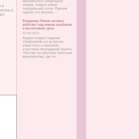
Московского Губернского
театра, открыл новый
а о
театральный сезон. Причем
титесь о
сделал это весьма ...
аст
Владимир Левкин активно
работает над новым альбомом
и воспитывает дочь
02-09-2015
Корреспондент издания
«Sobesednik.ru» встретил
известного в прошлом
участника легендарной группы
«На-На» на обычном светском
мероприятии, где тот ...