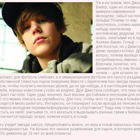
Уж и не знаем, чего Джа
Бибер, один из основны
кумиров современной
молодежи, забыл на пол
гольфа! Почему-то ему
захотелось, словно како
нибудь приличному
английскому дедушке, п
шары, закатывая их в лу
Хозяин-барин. Гольф —
для богатых, но у Джаст
денег предостаточно. Д
вопрос, почему вообще 
потребовалось именно э
Впрочем, понятно, что
заниматься-то ему бол
нечем — для штанги он
аловат, для футбола слабоват, а в аммериканском футболе его просто раздав
обственной тяжестью парни покрупнее.
Вместе с приятелем поп-звезда приш
оле, чтобы получить несколько уроков, да не где-нибудь, а в настоящем круто
лубе, хорошо известном у себя на родине. Друг Джастина сообщил, что пока о
грает так себе. Один удар, конечно, был вполне достойным и неплохим для но
о это можно списать на случайность. Для того, чтобы чего-то достичь в гольфе
ридется много работать. Интересно, он планирует после выхода на пенсию и
умиров молодежи переквалифицироваться в спортсмена? Тогда ему стоило бы
стать на скейт, учитывая то, что кататься и выделывать разные трюки у Бибер
олучается гораздо лучше, нежели играть в гольф.
то учудит звезда завтра, предположить можно, но игра в гольф оказалась пол
еожиданностью. Уж больно это чинное развлечение для парня, в которого вл
0% девчонок до 16 лет со всей планеты!