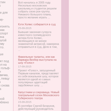
стин
Всё началось в 2005 году.
х
Несколько московских
школьниц и студенток решили
собрать свою рок-группу.
е для
Никакого большого плана,
просто желание играть ...
му-
Кэти Холмс собирается в суд
огонять
25-09-2015
нки.
Бывшая законная супруга
 спорт
известного голливудского
ина
актера Кэти Холмс,
ругой
являющаяся не менее
ему
знаменитой актрисой, намерена
отправиться в суд. Дело в том,
то.
...
ьше
Фамильные таланты, или как
Варвара Визбор выступала на
ят под
шоу «Голос»
ел на
17-09-2015
м гольф-
Проект «Голос», запущенный
н
Первым каналом, представляет
вичка,
из себя вокальное шоу, которое
, певцу
является одной из самых
з
популярных адаптаций
 снова
зарубежных шоу. ...
а
Капустники и сокровища. Новый
театральный сезон Московского
Губернского театра
ной
юблено
15-09-2015
В сентябре Сергей Безруков,
действующий руководитель