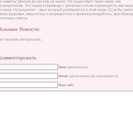
а заметку:
Многие до сих пор не знают, что существует такая наука, как
утрициология. Это наука в переводе с греческого языка переводится, как наук
итании. Нутрициолог – врач который разбирается в этой науке. Если Вы забо
воем здоровье, обратитесь к нутрициологу и проконсультируйтесь, врач Вам д
олезные советы.
Похожие Новости:
ет похожих материалов...
Комментировать
Имя
(обязательно)
Email
(обязательно) (не показывается)
Ваш сайт