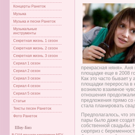
Концерты Ранеток
Музыка
Музыка и песни Ранеток
Музыкальные
инструменты
Секретная жизнь. 1 сезон
Секретная жизнь. 2 сезон
Секретная жизнь. 3 сезон
Сериал 1 сезон
прекрасная няня». Аня
Сериал 2 сезон
площадке еще в 2008 го
Как это часто бывает у
Сериал 3 сезон
площадки переросла в 
Сериал 4 сезон
возникло взаимное чувс
Сериал 5 сезон
отношения продолжалис
предложения прямо со 
Статьи
стала планировать свад
Тексты песен Ранеток
Предполагалось, что эт
Фото Ранеток
пары было даже создат
собственной свадьбы. 
Шоу-Биз
сюрприз с беременност
В США вручили кинопремии MTV