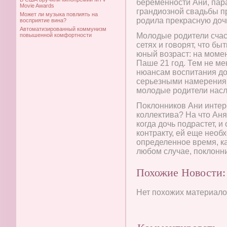
беременности Ани, пара
Movie Awards
грандиозной свадьбы пр
Может ли музыка повлиять на
родила прекрасную дочк
восприятие вина?
Автоматизированный коммунизм
Молодые родители счас
повышенной комфортности
сетях и говорят, что бы
юный возраст: на момен
Паше 21 год. Тем не ме
нюансам воспитания доч
серьезными намерениям
молодые родители насл
Поклонников Ани интере
коллектива? На что Аня 
когда дочь подрастет, и
контракту, ей еще необ
определенное время, ка
любом случае, поклонни
Похожие Новости:
Нет похожих материалов