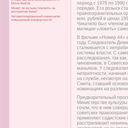
период с 1978 по 1990 
Movie Awards
порядке. Его розыск ст
Может ли музыка повлиять на
восприятие вина?
правоохранительных ор
Автоматизированный коммунизм
млн. рублей в ценах 199
повышенной комфортности
Чикатило был членом д
милиции «ловить» само
В фильме «Номер 44» а
году. Следователь Деми
сталкивается с непроб
системы власти. С само
расследования, так ка
чиновников, в Советск
маньяков. У следовате
неприятности, начиная
на службе, несмотря на
Смита, ставший осново
номинациях на различн
Предварительный прос
Министерстве культуры
сочли, что в нем сове
советских правоохрани
применяют садистские 
расстреливают невинны