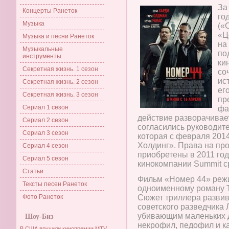
За
Концерты Ранеток
го
Музыка
(«
«Ц
Музыка и песни Ранеток
на
Музыкальные
по
инструменты
ки
Секретная жизнь. 1 сезон
со
ис
Секретная жизнь. 2 сезон
ег
Секретная жизнь. 3 сезон
пр
Сериал 1 сезон
фа
действие разворачивает
Сериал 2 сезон
согласились руководит
Сериал 3 сезон
которая с февраля 2014
Холдинг». Права на пр
Сериал 4 сезон
приобретены в 2011 год
Сериал 5 сезон
кинокомпании Summit ср
Статьи
Фильм «Номер 44» реж
Тексты песен Ранеток
одноименному роману Т
Фото Ранеток
Сюжет триллера развив
советского разведчика 
убивающим маленьких д
Шоу-Биз
некрофил, педофил и к
В США вручили кинопремии MTV