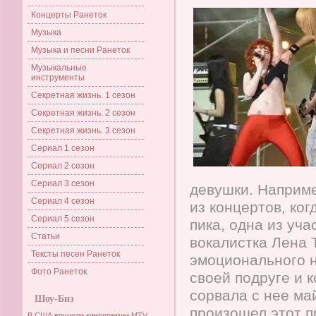
Концерты Ранеток
Музыка
Музыка и песни Ранеток
Музыкальные
инструменты
Секретная жизнь. 1 сезон
Секретная жизнь. 2 сезон
Секретная жизнь. 3 сезон
Сериал 1 сезон
Сериал 2 сезон
Сериал 3 сезон
девушки. Наприме
Сериал 4 сезон
из концертов, ко
Сериал 5 сезон
пика, одна из уча
Статьи
вокалистка Лена 
Тексты песен Ранеток
эмоционального н
Фото Ранеток
своей подруге и 
сорвала с нее ма
Шоу-Биз
произошел этот п
В США вручили кинопремии MTV