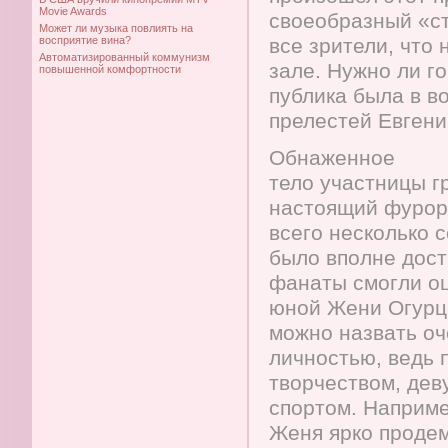
Movie Awards
своеобразный «с
Может ли музыка повлиять на
восприятие вина?
все зрители, что 
Автоматизированный коммунизм
зале. Нужно ли го
повышенной комфортности
публика была в в
прелестей Евгени
Обнаженное
тело участницы г
настоящий фурор,
всего несколько 
было вполне дост
фанаты смогли оц
юной Жени Огурц
можно назвать оч
личностью, ведь 
творчеством, дев
спортом. Наприме
Женя ярко продем