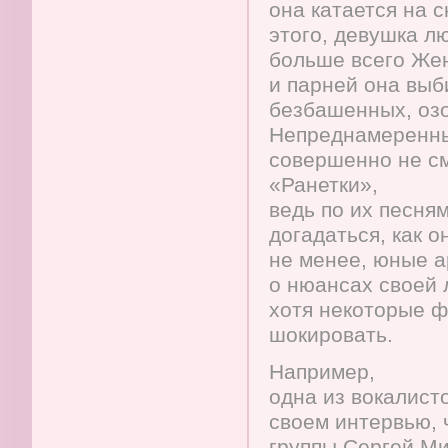
она катается на 
этого, девушка л
больше всего Жен
и парней она выб
безбашенных, оз
Непреднамеренны
совершенно не см
«Ранетки»,
ведь по их песня
догадаться, как о
не менее, юные а
о нюансах своей 
хотя некоторые ф
шокировать.
Например,
одна из вокалисто
своем интервью, 
группы Сергей Ми