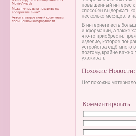
Movie Awards
повышенный интерес к 
Может ли музыка повлиять на
способен выдержать ко
восприятие вина?
несколько месяцев, а н
Автоматизированный коммунизм
повышенной комфортности
В интернете есть боль
информации, а также ха
что-то приобрести, пре
изделие, которое понр
устройства ещё много в
поэтому, крайне важно 
ухаживать.
Похожие Новости:
Нет похожих материалов
Комментировать