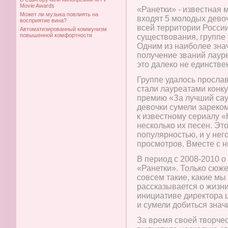
Movie Awards
«Ранетки» - известная 
Может ли музыка повлиять на
входят 5 молодых дево
восприятие вина?
всей территории России
Автоматизированный коммунизм
повышенной комфортности
существования, группе 
Одним из наиболее зна
получение званий лауре
это далеко не единств
Группе удалось прослав
стали лауреатами конку
премию «За лучший сау
девочки сумели зареко
к известному сериалу «
несколько их песен. Эт
популярностью, и у нег
просмотров. Вместе с н
В период с 2008-2010 о
«Ранетки». Только сюже
совсем такие, какие мы
рассказывается о жизни
инициативе директора 
и сумели добиться знач
За время своей творчес