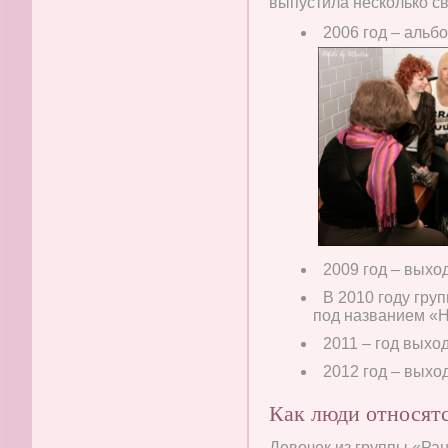
выпустила несколько с
2006 год – альб
2009 год – вых
В 2010 году гру
под названием «Н
2011 – год выхо
2012 год – выхо
Как люди относятс
Девочек из группы «Ран