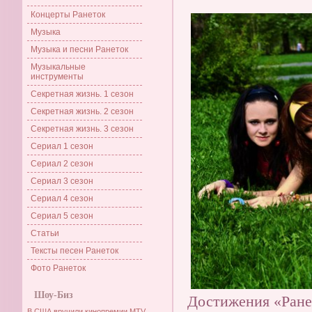
Концерты Ранеток
Музыка
Музыка и песни Ранеток
Музыкальные
инструменты
Секретная жизнь. 1 сезон
Секретная жизнь. 2 сезон
Секретная жизнь. 3 сезон
Сериал 1 сезон
Сериал 2 сезон
Сериал 3 сезон
Сериал 4 сезон
Сериал 5 сезон
Статьи
Тексты песен Ранеток
Фото Ранеток
Шоу-Биз
Достижения «Ране
В США вручили кинопремии MTV