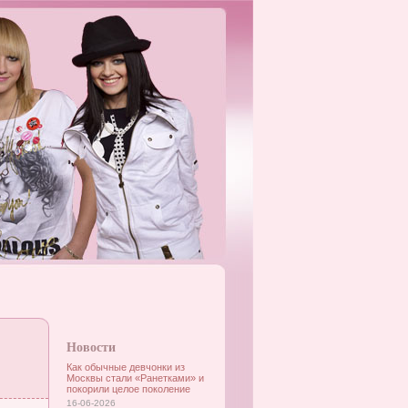
Новости
Как обычные девчонки из
Москвы стали «Ранетками» и
покорили целое поколение
16-06-2026