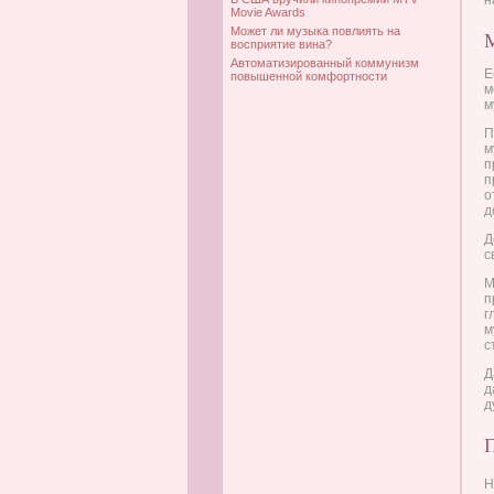
н
Movie Awards
Может ли музыка повлиять на
М
восприятие вина?
Автоматизированный коммунизм
Е
повышенной комфортности
м
м
П
м
п
п
о
д
Д
с
М
п
г
м
с
Д
д
д
Н