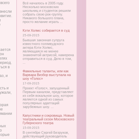
 всего
Всё началось в 2005 году.
Несколько московских
школьниц и студенток решили
внесли
собрать свою рок-группу.
звитие.
Никакого большого плана,
м
просто желание играть ...
е
Кэти Холмс собирается в суд
25-09-2015
Бывшая законная супруга
известного голливудского
актера Кэти Холмс,
тается
являющаяся не менее
 он
знаменитой актрисой, намерена
илях
отправиться в суд. Дело в том,
ериод.
...
ться в
Фамильные таланты, или как
Варвара Визбор выступала на
аз, и
шоу «Голос»
17-09-2015
сть и
Проект «Голос», запущенный
Первым каналом, представляет
ужали,
из себя вокальное шоу, которое
является одной из самых
популярных адаптаций
торая
зарубежных шоу. ...
ие
нимании
Капустники и сокровища. Новый
театральный сезон Московского
Губернского театра
ных
15-09-2015
о
В сентябре Сергей Безруков,
торые
действующий руководитель