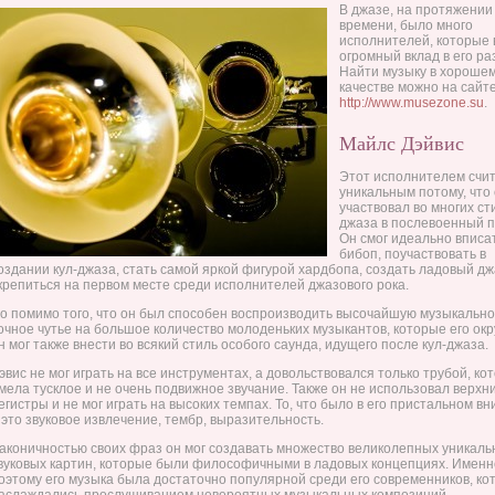
В джазе, на протяжении
времени, было много
исполнителей, которые 
огромный вклад в его ра
Найти музыку в хороше
качестве можно на сайт
http://www.musezone.su
.
Майлс Дэйвис
Этот исполнителем счи
уникальным потому, что
участвовал во многих ст
джаза в послевоенный п
Он смог идеально вписа
бибоп, поучаствовать в
оздании кул-джаза, стать самой яркой фигурой хардбопа, создать ладовый дж
крепиться на первом месте среди исполнителей джазового рока.
о помимо того, что он был способен воспроизводить высочайшую музыкально
очное чутье на большое количество молоденьких музыкантов, которые его окр
н мог также внести во всякий стиль особого саунда, идущего после кул-джаза.
эвис не мог играть на все инструментах, а довольствовался только трубой, ко
мела тусклое и не очень подвижное звучание. Также он не использовал верхн
егистры и не мог играть на высоких темпах. То, что было в его пристальном в
 это звуковое извлечение, тембр, выразительность.
аконичностью своих фраз он мог создавать множество великолепных уникаль
вуковых картин, которые были философичными в ладовых концепциях. Именн
оэтому его музыка была достаточно популярной среди его современников, ко