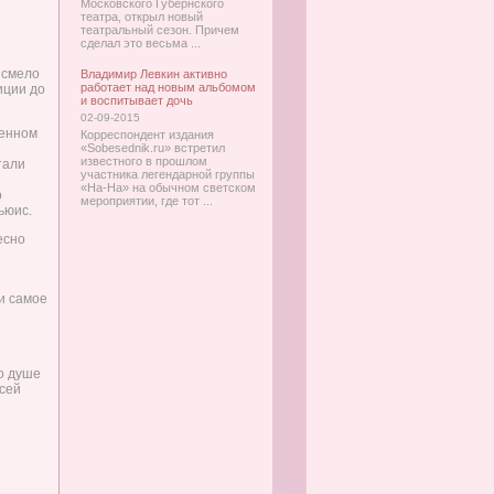
Московского Губернского
театра, открыл новый
театральный сезон. Причем
сделал это весьма ...
о смело
Владимир Левкин активно
работает над новым альбомом
иции до
и воспитывает дочь
02-09-2015
ленном
Корреспондент издания
«Sobesednik.ru» встретил
известного в прошлом
тали
участника легендарной группы
«На-На» на обычном светском
о
мероприятии, где тот ...
ьюис.
есно
и самое
о душе
всей