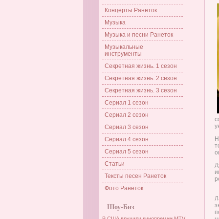
Концерты Ранеток
Музыка
Музыка и песни Ранеток
Музыкальные
инструменты
Секретная жизнь. 1 сезон
Секретная жизнь. 2 сезон
Секретная жизнь. 3 сезон
Сериал 1 сезон
Сериал 2 сезон
с
у
Сериал 3 сезон
Н
Сериал 4 сезон
т
Сериал 5 сезон
о
Статьи
Д
и
Тексты песен Ранеток
р
–
Фото Ранеток
Л
з
Шоу-Биз
п
В США вручили кинопремии MTV