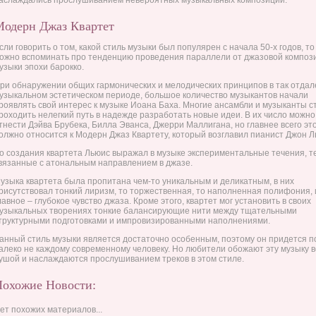
аслаждались прослушиванием невероятных музыкальных композиций.
одерн Джаз Квартет
сли говорить о том, какой стиль музыки был популярен с начала 50-х годов, т
ожно вспоминать про тенденцию проведения параллели от джазовой композ
узыки эпохи барокко.
ри обнаружении общих гармонических и мелодических принципов в так отда
узыкальном эстетическом периоде, большое количество музыкантов начали
роявлять свой интерес к музыке Иоана Баха. Многие ансамбли и музыканты с
роходить нелегкий путь в надежде разработать новые идеи. В их число можно
тнести Дэйва Брубека, Билла Эванса, Джерри Маллигана, но главнее всего эт
олжно относится к Модерн Джаз Квартету, который возглавил пианист Джон Л
о создания квартета Льюис выражал в музыке экспериментальные течения, т
вязанные с атональным направлением в джазе.
узыка квартета была пропитана чем-то уникальным и деликатным, в них
рисутствовал тонкий лиризм, то торжественная, то наполненная полифония, 
лавное – глубокое чувство джаза. Кроме этого, квартет мог установить в своих
узыкальных творениях тонкие балансирующие нити между тщательными
труктурными подготовками и импровизированными наполнениями.
анный стиль музыки является достаточно особенным, поэтому он придется п
алеко не каждому современному человеку. Но любители обожают эту музыку 
ушой и наслаждаются прослушиванием треков в этом стиле.
Похожие Новости:
ет похожих материалов...