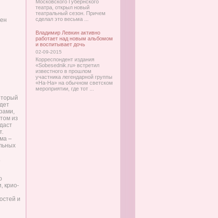
Московского Губернского
театра, открыл новый
театральный сезон. Причем
сделал это весьма ...
щен
Владимир Левкин активно
работает над новым альбомом
и воспитывает дочь
02-09-2015
Корреспондент издания
«Sobesednik.ru» встретил
известного в прошлом
участника легендарной группы
«На-На» на обычном светском
мероприятии, где тот ...
оторый
удет
орами,
том из
здаст
т.
ма –
ыльных
.
ю
, крио-
остей и