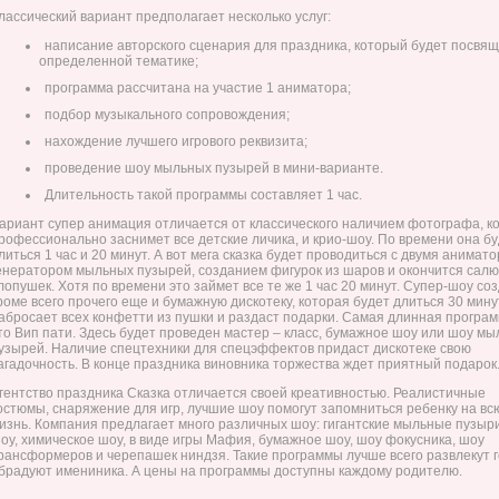
лассический вариант предполагает несколько услуг:
написание авторского сценария для праздника, который будет посвя
определенной тематике;
программа рассчитана на участие 1 аниматора;
подбор музыкального сопровождения;
нахождение лучшего игрового реквизита;
проведение шоу мыльных пузырей в мини-варианте.
Длительность такой программы составляет 1 час.
ариант супер анимация отличается от классического наличием фотографа, к
рофессионально заснимет все детские личика, и крио-шоу. По времени она б
литься 1 час и 20 минут. А вот мега сказка будет проводиться с двумя анимат
енератором мыльных пузырей, созданием фигурок из шаров и окончится салю
лопушек. Хотя по времени это займет все те же 1 час 20 минут. Супер-шоу со
роме всего прочего еще и бумажную дискотеку, которая будет длиться 30 мину
абросает всех конфетти из пушки и раздаст подарки. Самая длинная програм
то Вип пати. Здесь будет проведен мастер – класс, бумажное шоу или шоу м
узырей. Наличие спецтехники для спецэффектов придаст дискотеке свою
агадочность. В конце праздника виновника торжества ждет приятный подарок
гентство праздника Сказка отличается своей креативностью. Реалистичные
остюмы, снаряжение для игр, лучшие шоу помогут запомниться ребенку на вс
изнь. Компания предлагает много различных шоу: гигантские мыльные пузыри
оу, химическое шоу, в виде игры Мафия, бумажное шоу, шоу фокусника, шоу
рансформеров и черепашек ниндзя. Такие программы лучше всего развлекут г
брадуют имениника. А цены на программы доступны каждому родителю.