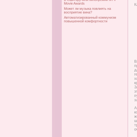
Movie Awards
К
Может ли музыка повлиять на
восприятие вина?
Автоматизированный коммунизм
повышенной комфортности
В
п
д
г
х
к
З
э
п
з
А
к
ж
ш
т
о