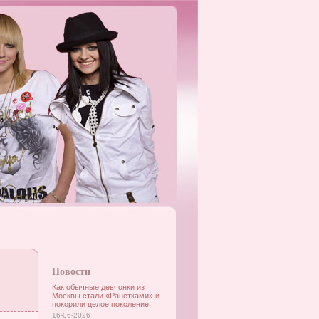
Новости
Как обычные девчонки из
Москвы стали «Ранетками» и
покорили целое поколение
16-06-2026