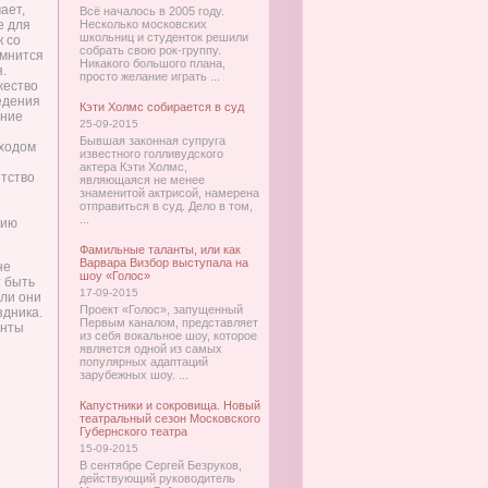
ает,
Всё началось в 2005 году.
е для
Несколько московских
школьниц и студенток решили
к со
собрать свою рок-группу.
омнится
Никакого большого плана,
.
просто желание играть ...
жество
едения
Кэти Холмс собирается в суд
ание
25-09-2015
Бывшая законная супруга
ходом
известного голливудского
актера Кэти Холмс,
нтство
являющаяся не менее
знаменитой актрисой, намерена
отправиться в суд. Дело в том,
...
цию
Фамильные таланты, или как
Варвара Визбор выступала на
не
шоу «Голос»
т быть
17-09-2015
сли они
Проект «Голос», запущенный
здника.
Первым каналом, представляет
анты
из себя вокальное шоу, которое
является одной из самых
популярных адаптаций
зарубежных шоу. ...
Капустники и сокровища. Новый
театральный сезон Московского
Губернского театра
15-09-2015
В сентябре Сергей Безруков,
действующий руководитель