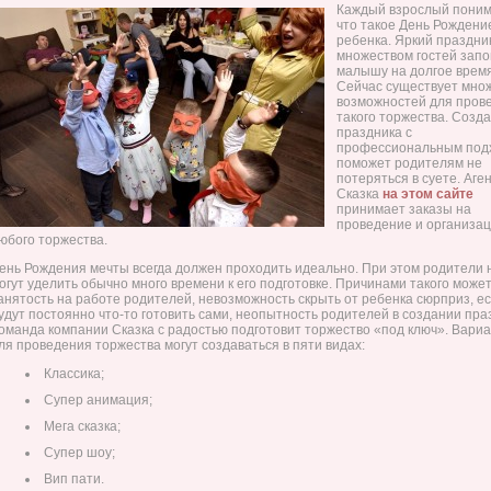
Каждый взрослый поним
что такое День Рождени
ребенка. Яркий праздни
множеством гостей зап
малышу на долгое время
Сейчас существует мно
возможностей для пров
такого торжества. Созд
праздника с
профессиональным под
поможет родителям не
потеряться в суете. Аге
Сказка
на этом сайте
принимает заказы на
проведение и организа
юбого торжества.
ень Рождения мечты всегда должен проходить идеально. При этом родители 
огут уделить обычно много времени к его подготовке. Причинами такого може
анятость на работе родителей, невозможность скрыть от ребенка сюрприз, е
удут постоянно что-то готовить сами, неопытность родителей в создании пра
оманда компании Сказка с радостью подготовит торжество «под ключ». Вари
ля проведения торжества могут создаваться в пяти видах:
Классика;
Супер анимация;
Мега сказка;
Супер шоу;
Вип пати.