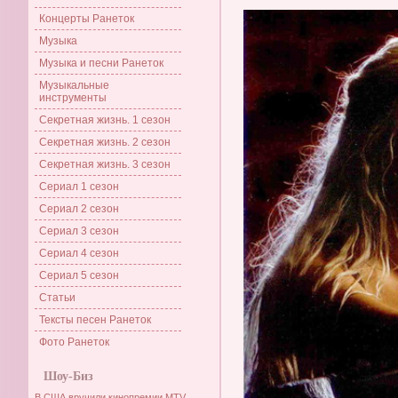
Концерты Ранеток
Музыка
Музыка и песни Ранеток
Музыкальные
инструменты
Секретная жизнь. 1 сезон
Секретная жизнь. 2 сезон
Секретная жизнь. 3 сезон
Сериал 1 сезон
Сериал 2 сезон
Сериал 3 сезон
Сериал 4 сезон
Сериал 5 сезон
Статьи
Тексты песен Ранеток
Фото Ранеток
Шоу-Биз
В США вручили кинопремии MTV