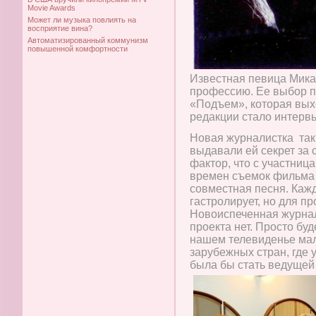
Movie Awards
Может ли музыка повлиять на
восприятие вина?
Автоматизированный коммунизм
повышенной комфортности
Известная певица Мика
профессию. Ее выбор п
«Подъем», которая вых
редакции стало интервь
Новая журналистка так 
выдавали ей секрет за 
фактор, что с участниц
времен съемок фильма 
совместная песня. Каж
гастролирует, но для п
Новоиспеченная журнали
проекта нет. Просто бу
нашем телевиденье мало
зарубежных стран, где 
была бы стать ведущей 