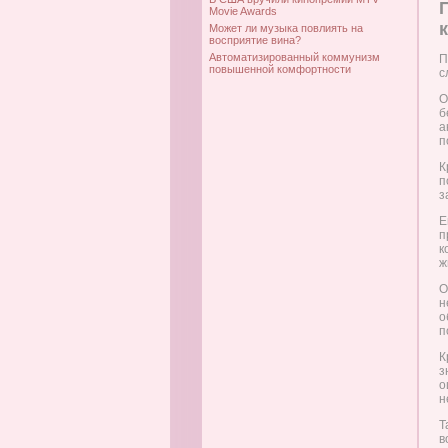
Movie Awards
Может ли музыка повлиять на
восприятие вина?
Автоматизированный коммунизм
П
повышенной комфортности
с
О
б
а
п
К
п
з
Е
п
к
ж
О
н
о
п
К
з
о
н
Т
в