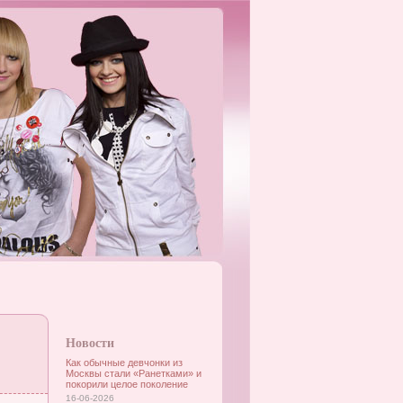
Новости
Как обычные девчонки из
Москвы стали «Ранетками» и
покорили целое поколение
16-06-2026