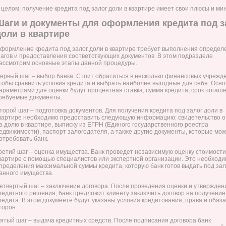
 целом, получение кредита под залог доли в квартире имеет свои плюсы и ми
Шаги и документы для оформления кредита под з
доли в квартире
формление кредита под залог доли в квартире требует выполнения определ
агов и предоставления соответствующих документов. В этом подразделе
ассмотрим основные этапы данной процедуры.
ервый шаг – выбор банка. Стоит обратиться в несколько финансовых учрежд
тобы сравнить условия кредита и выбрать наиболее выгодные для себя. Осн
араметрами для оценки будут процентная ставка, сумма кредита, срок погаш
ребуемые документы.
торой шаг – подготовка документов. Для получения кредита под залог доли в
вартире необходимо предоставить следующую информацию: свидетельство о
а долю в квартире, выписку из ЕГРН (Единого государственного реестра
едвижимости), паспорт залогодателя, а также другие документы, которые мо
отребовать банк.
ретий шаг – оценка имущества. Банк проведет независимую оценку стоимости
вартире с помощью специалистов или экспертной организации. Это необходи
пределения максимальной суммы кредита, которую банк готов выдать под зал
анного имущества.
етвертый шаг – заключение договора. После проведения оценки и утвержден
редитного решения, банк предложит клиенту заключить договор на получение
редита. В этом документе будут указаны условия кредитования, права и обяз
торон.
ятый шаг – выдача кредитных средств. После подписания договора банк