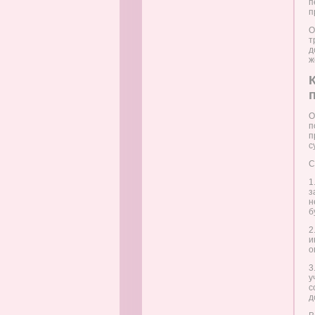
п
п
О
т
д
ж
О
п
п
с
С
1
з
н
б
2
и
о
3
у
с
д