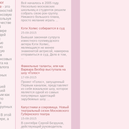
лог
Всё началось в 2005 году.
е
- это
Несколько московских
школьниц и студенток решили
жностей
собрать свою рок-группу.
ансовую
Никакого большого плана,
пользуя
просто желание играть ...
ачестве
В
Кэти Холмс собирается в суд
мире
25-09-2015
юдей
Бывшая законная супруга
с
известного голливудского
ью
актера Кэти Холмс,
но
являющаяся не менее
ную
знаменитой актрисой, намерена
отправиться в суд. Дело в том,
ля
...
нсовых
та на
Фамильные таланты, или как
алога
Варвара Визбор выступала на
шоу «Голос»
жных
17-09-2015
Проект «Голос», запущенный
Первым каналом, представляет
ашей
из себя вокальное шоу, которое
шей
является одной из самых
ым как
популярных адаптаций
по
зарубежных шоу. ...
в
крупных
Капустники и сокровища. Новый
театральный сезон Московского
Губернского театра
 В этой
ире, а
15-09-2015
В сентябре Сергей Безруков,
действующий руководитель