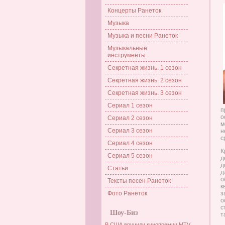
Концерты Ранеток
Музыка
Музыка и песни Ранеток
Музыкальные
инструменты
Секретная жизнь. 1 сезон
Секретная жизнь. 2 сезон
Секретная жизнь. 3 сезон
Сериал 1 сезон
п
о
Сериал 2 сезон
м
Сериал 3 сезон
н
с
Сериал 4 сезон
К
Сериал 5 сезон
д
д
Статьи
д
о
Тексты песен Ранеток
к
Фото Ранеток
з
о
с
Шоу-Биз
т
В США вручили кинопремии MTV