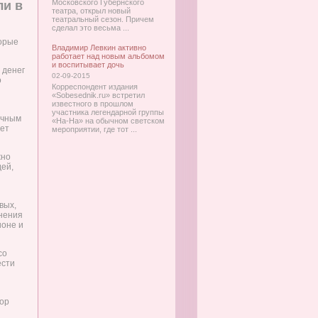
Московского Губернского
ли в
театра, открыл новый
театральный сезон. Причем
сделал это весьма ...
торые
Владимир Левкин активно
работает над новым альбомом
и воспитывает дочь
 денег
02-09-2015
о
Корреспондент издания
«Sobesednik.ru» встретил
известного в прошлом
участника легендарной группы
ычным
«На-На» на обычном светском
еет
мероприятии, где тот ...
жно
ей,
вых,
лнения
ионе и
со
ести
бор