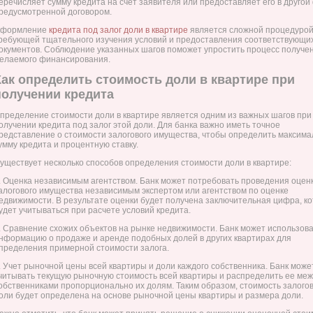
еречисляет сумму кредита на счет заявителя или предоставляет его в другой
редусмотренной договором.
формление
кредита под залог доли в квартире
является сложной процедурой
ребующей тщательного изучения условий и предоставления соответствующи
окументов. Соблюдение указанных шагов поможет упростить процесс получе
елаемого финансирования.
Как определить стоимость доли в квартире при
получении кредита
пределение стоимости доли в квартире является одним из важных шагов при
олучении кредита под залог этой доли. Для банка важно иметь точное
редставление о стоимости залогового имущества, чтобы определить максим
умму кредита и процентную ставку.
уществует несколько способов определения стоимости доли в квартире:
. Оценка независимым агентством. Банк может потребовать проведения оцен
алогового имущества независимым экспертом или агентством по оценке
едвижимости. В результате оценки будет получена заключительная цифра, к
удет учитываться при расчете условий кредита.
. Сравнение схожих объектов на рынке недвижимости. Банк может использов
нформацию о продаже и аренде подобных долей в других квартирах для
пределения примерной стоимости залога.
. Учет рыночной цены всей квартиры и доли каждого собственника. Банк може
читывать текущую рыночную стоимость всей квартиры и распределить ее ме
обственниками пропорционально их долям. Таким образом, стоимость залого
оли будет определена на основе рыночной цены квартиры и размера доли.