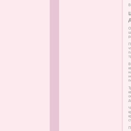
В
О
ш
р
П
ч
п
т
В
к
н
н
п
Т
к
о
д
Ч
к
к
с
П