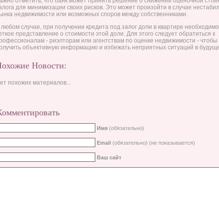
ажно отметить, что банк может принять решение о снижении оценочной стои
алога для минимизации своих рисков. Это может произойти в случае нестаби
ынка недвижимости или возможных споров между собственниками.
 любом случае, при получении кредита под залог доли в квартире необходимо
еткое представление о стоимости этой доли. Для этого следует обратиться к
рофессионалам - риэлторам или агентствам по оценке недвижимости - чтобы
олучить объективную информацию и избежать неприятных ситуаций в будущ
Похожие Новости:
ет похожих материалов...
Комментировать
Имя
(обязательно)
Email
(обязательно) (не показывается)
Ваш сайт