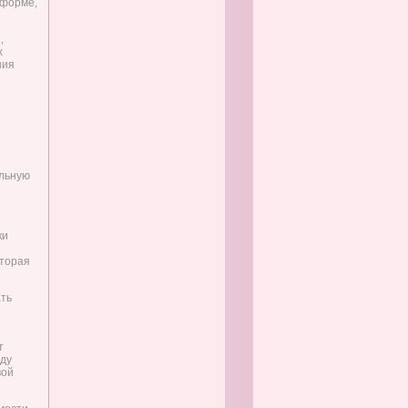
 форме,
,
х
ния
альную
ки
оторая
ать
т
жду
вой