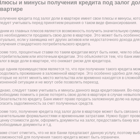
Плюсы и минусы получения кредита под залог до
квартире
олучение кредита под залог доли в квартире имеет свои плюсы и минусы, ко
ледует учитывать перед принятием решения о таком виде финансирования.
дним из главных плюсов является возможность получить значительную сумму
ез необходимости продавать свою долю в квартире. Это может быть особенн
ктуально, если у заемщика нет других активов или недостаточного дохода для
олучения стандартного потребительского кредита.
роме того, процентные ставки по таким кредитам могут быть ниже, чем по об
отребительским или ипотечным кредитам. Это объясняется тем, что банк им
алог в виде доли в квартире, что снижает риски для кредитора.
ще одним преимуществом является то, что при получении такого кредита мо
родолжать проживание в заложенной квартире. Это особенно удобно для люд
оторые не хотят менять место жительства или временно находятся в сложной
изненной ситуации и не могут себе позволить переезд.
днако, следует также учитывать и минусы данного вида кредитования. Во-пер
еобходимо помнить о риске потерять свою долю в квартире в случае невыпо
бязательств по кредиту. Банк имеет право продать заложенную долю на аукц
огасить задолженность за счет полученных средств.
роме того, получение кредита под залог доли в квартире может быть связано 
начительными формальностями и временными затратами. Нужно будет пров
ценку стоимости доли, оформить документы на залог, предоставить банку все
еобходимые документы и т.д.
акже стоит отметить, что не все банки предлагают данную услугу, поэтому вы
озможностей для получения такого кредита может быть ограничен.