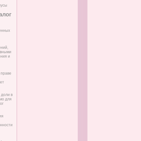
нусы
алог
енных
ений,
овными
ения и
 праве
жет
 доли в
мо для
ог
ия
анности