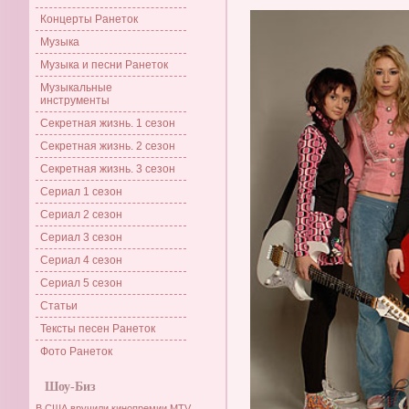
Концерты Ранеток
Музыка
Музыка и песни Ранеток
Музыкальные
инструменты
Секретная жизнь. 1 сезон
Секретная жизнь. 2 сезон
Секретная жизнь. 3 сезон
Сериал 1 сезон
Сериал 2 сезон
Сериал 3 сезон
Сериал 4 сезон
Сериал 5 сезон
Статьи
Тексты песен Ранеток
Фото Ранеток
Шоу-Биз
В США вручили кинопремии MTV