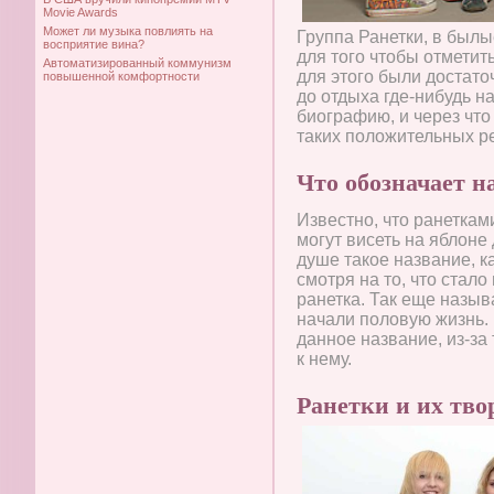
Movie Awards
Может ли музыка повлиять на
Группа Ранетки, в былы
восприятие вина?
для того чтобы отметит
Автоматизированный коммунизм
для этого были достат
повышенной комфортности
до отдыха где-нибудь н
биографию, и через что
таких положительных ре
Что обозначает н
Известно, что ранеткам
могут висеть на яблоне
душе такое название, к
смотря на то, что стал
ранетка. Так еще назыв
начали половую жизнь. 
данное название, из-за
к нему.
Ранетки и их тво