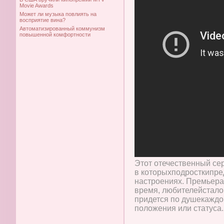
Movie Awards
Может ли музыка повлиять на
восприятие вина?
Автоматизированный коммунизм
повышенной комфортности
Этот отечественный се
в которыхподросткипре
настроениях. Премьера 
время, любителейстало
придется по душекаждом
положения или статуса.