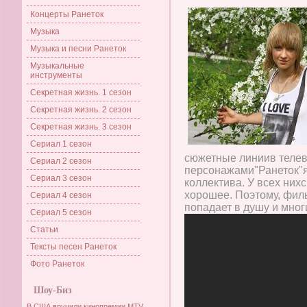
Концерты Ранеток
Музыка
Музыка и песни Ранеток
Музыкальные
инструменты
Секретная жизнь. 1 сезон
Секретная жизнь. 2 сезон
Секретная жизнь. 3 сезон
Сериал 1 сезон
сюжетные линиив теле
Сериал 2 сезон
персонажами"Ранеток"
Сериал 3 сезон
коллектива. У всех нихс
хорошее. Поэтому, фил
Сериал 4 сезон
попадает в душу и мног
Сериал 5 сезон
Статьи
Тексты песен Ранеток
Фото Ранеток
Шоу-Биз
В США вручили кинопремии MTV