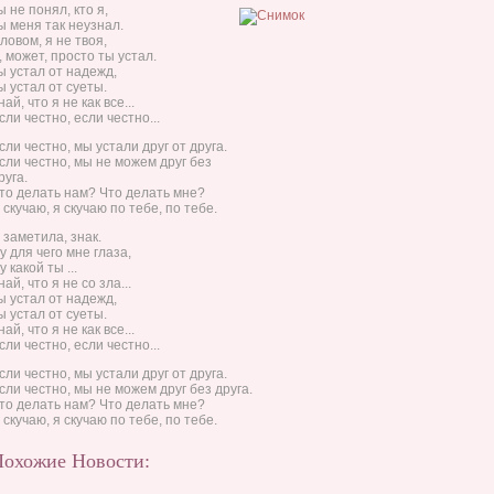
ы не понял, кто я,
ы меня так неузнал.
ловом, я не твоя,
, может, просто ты устал.
ы устал от надежд,
ы устал от суеты.
най, что я не как все...
сли честно, если честно...
сли честно, мы устали друг от друга.
сли честно, мы не можем друг без
руга.
то делать нам? Что делать мне?
 скучаю, я скучаю по тебе, по тебе.
 заметила, знак.
у для чего мне глаза,
у какой ты ...
най, что я не со зла...
ы устал от надежд,
ы устал от суеты.
най, что я не как все...
сли честно, если честно...
сли честно, мы устали друг от друга.
сли честно, мы не можем друг без друга.
то делать нам? Что делать мне?
 скучаю, я скучаю по тебе, по тебе.
Похожие Новости: