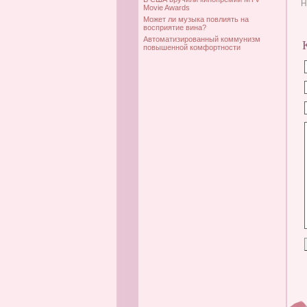
Н
Movie Awards
Может ли музыка повлиять на
восприятие вина?
Автоматизированный коммунизм
повышенной комфортности