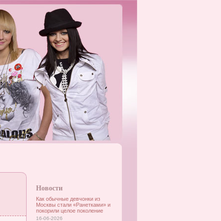
Новости
Как обычные девчонки из
Москвы стали «Ранетками» и
покорили целое поколение
16-06-2026