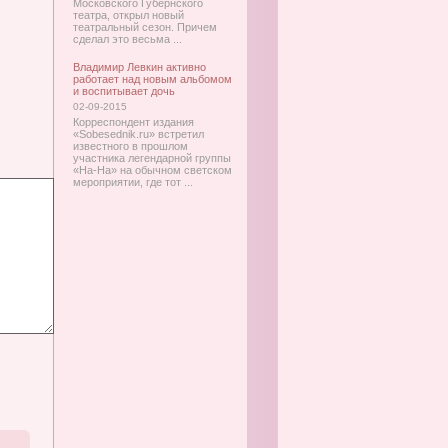
Московского Губернского
театра, открыл новый
театральный сезон. Причем
сделал это весьма ...
Владимир Левкин активно
работает над новым альбомом
и воспитывает дочь
02-09-2015
Корреспондент издания
«Sobesednik.ru» встретил
известного в прошлом
участника легендарной группы
«На-На» на обычном светском
мероприятии, где тот ...