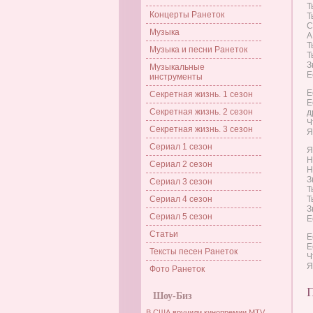
Т
Концерты Ранеток
Т
С
Музыка
А
Т
Музыка и песни Ранеток
Т
З
Музыкальные
Е
инструменты
Е
Секретная жизнь. 1 сезон
Е
Секретная жизнь. 2 сезон
д
Ч
Секретная жизнь. 3 сезон
Я
Сериал 1 сезон
Я
Н
Сериал 2 сезон
Н
З
Сериал 3 сезон
Т
Сериал 4 сезон
Т
З
Сериал 5 сезон
Е
Статьи
Е
Е
Тексты песен Ранеток
Ч
Я
Фото Ранеток
Шоу-Биз
В США вручили кинопремии MTV