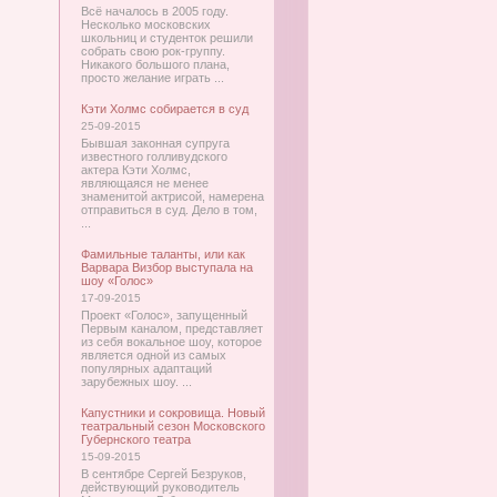
Всё началось в 2005 году.
Несколько московских
школьниц и студенток решили
собрать свою рок-группу.
Никакого большого плана,
просто желание играть ...
Кэти Холмс собирается в суд
25-09-2015
Бывшая законная супруга
известного голливудского
актера Кэти Холмс,
являющаяся не менее
знаменитой актрисой, намерена
отправиться в суд. Дело в том,
...
Фамильные таланты, или как
Варвара Визбор выступала на
шоу «Голос»
17-09-2015
Проект «Голос», запущенный
Первым каналом, представляет
из себя вокальное шоу, которое
является одной из самых
популярных адаптаций
зарубежных шоу. ...
Капустники и сокровища. Новый
театральный сезон Московского
Губернского театра
15-09-2015
В сентябре Сергей Безруков,
действующий руководитель