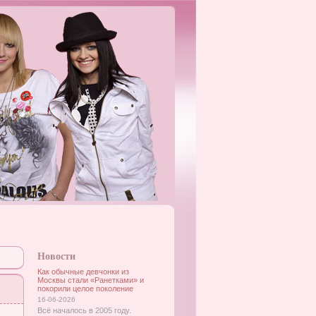
Новости
Как обычные девчонки из
Москвы стали «Ранетками» и
покорили целое поколение
16-06-2026
Всё началось в 2005 году.