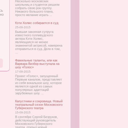
Несколько московских
школьниц и студенток решили
собрать свою рок-группу.
сь
Никакого большого плана,
тно
просто желание играть ...
Кэти Холмс собирается в суд
25-09-2015
Бывшая законная супруга
известного голливудского
актера Кэти Холмс,
являющаяся не менее
знаменитой актрисой, намерена
отправиться в суд. Дело в том,
...
Фамильные таланты, или как
Варвара Визбор выступала на
шоу «Голос»
17-09-2015
Проект «Голос», запущенный
Первым каналом, представляет
из себя вокальное шоу, которое
является одной из самых
популярных адаптаций
зарубежных шоу. ...
Капустники и сокровища. Новый
театральный сезон Московского
Губернского театра
15-09-2015
В сентябре Сергей Безруков,
действующий руководитель
Московского Губернского
театра, открыл новый