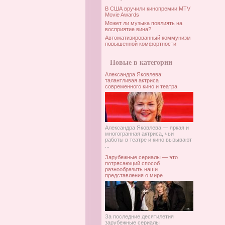
В США вручили кинопремии MTV
Movie Awards
Может ли музыка повлиять на
восприятие вина?
Автоматизированный коммунизм
повышенной комфортности
Новые в категории
Александра Яковлева:
талантливая актриса
современного кино и театра
Александра Яковлева — яркая и
многогранная актриса, чьи
работы в театре и кино вызывают
...
Зарубежные сериалы — это
потрясающий способ
разнообразить наши
представления о мире
За последние десятилетия
зарубежные сериалы