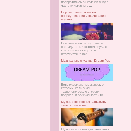
превратились в неотъемлемую
часть культурного ...
Портал с возможностью
прослушивания и скачивания
музыки
Все меломаны могут сейчас
насладится качеством звука и
композиций на портале
https://vzvuke.net. ...
Музыкальные жанры. Dream Pop
Есть музыкальные жанры, о
которых, если знать
технологическую сторону
вопроса, и рассказывать-то ...
Музыка, способная заставить
забыть обо всем
Музыка сопровождает человека