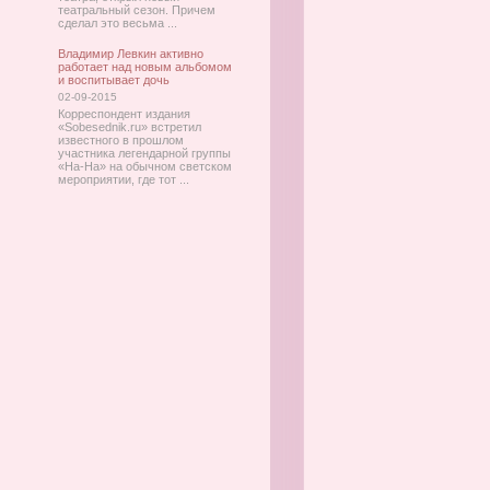
театральный сезон. Причем
сделал это весьма ...
Владимир Левкин активно
работает над новым альбомом
и воспитывает дочь
02-09-2015
Корреспондент издания
«Sobesednik.ru» встретил
известного в прошлом
участника легендарной группы
«На-На» на обычном светском
мероприятии, где тот ...