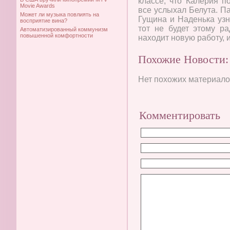
классе, что Калерия п
Movie Awards
все услыхал Белута. Па
Может ли музыка повлиять на
Гущина и Наденька узн
восприятие вина?
тот не будет этому р
Автоматизированный коммунизм
повышенной комфортности
находит новую работу, и
Похожие Новости:
Нет похожих материалов
Комментировать