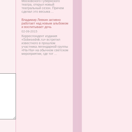
Московского Губернского
театра, открыл новый
театральный сезон. Причем
сделал это весьма ...
Владимир Левкин активно
работает над новым альбомом
и воспитывает дочь
02-09-2015
Корреспондент издания
«Sobesednik.ru» встретил
известного в прошлом
участника легендарной группы
«На-На» на обычном светском
мероприятии, где тот ...