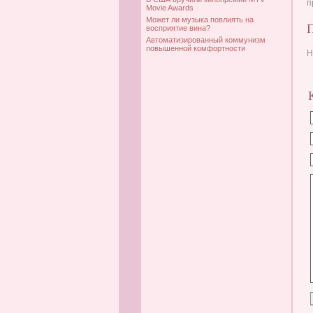
п
Movie Awards
Может ли музыка повлиять на
восприятие вина?
Автоматизированный коммунизм
повышенной комфортности
Н