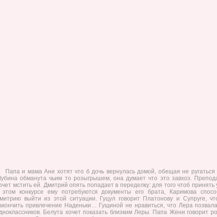
Папа и мама Ани хотят что б дочь вернулась домой, обещая не ругаться 
убина обманута чьим то розыгрышем, она думает что это завхоз. Препод
очет мстить ей. Дмитрий опять попадает в переделку: для того чтоб принять
 этом конкурсе ему потребуются документы его брата, Каримова спосо
митрию выйти из этой ситуации. Гуцул говорит Платонову и Супруге, чт
акончить привлечение Наденьки… Гущиной не нравиться, что Лера позвала
дноклассников. Белута хочет показать близким Леры. Папа Жени говорит р