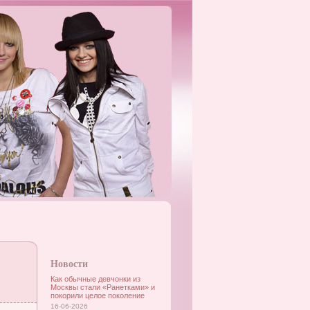
Новости
Как обычные девчонки из
Москвы стали «Ранетками» и
покорили целое поколение
16-06-2026