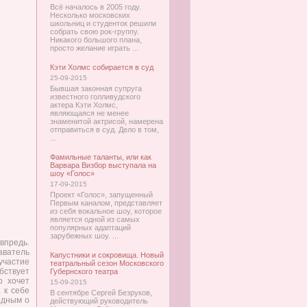
Всё началось в 2005 году.
Несколько московских
школьниц и студенток решили
собрать свою рок-группу.
Никакого большого плана,
просто желание играть ...
Кэти Холмс собирается в суд
25-09-2015
Бывшая законная супруга
известного голливудского
актера Кэти Холмс,
являющаяся не менее
знаменитой актрисой, намерена
отправиться в суд. Дело в том,
...
Фамильные таланты, или как
Варвара Визбор выступала на
шоу «Голос»
17-09-2015
Проект «Голос», запущенный
Первым каналом, представляет
из себя вокальное шоу, которое
является одной из самых
популярных адаптаций
зарубежных шоу. ...
впредь.
аватель
Капустники и сокровища. Новый
 участие
театральный сезон Московского
бствует
Губернского театра
о хочет
15-09-2015
 к себе
В сентябре Сергей Безруков,
одным о
действующий руководитель